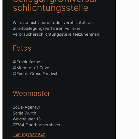
schlichtungs­stelle
Wir sind nicht bereit oder verpflichtet, an
Streitbeilegungsverfahren vor einer
Verbraucherschlichtungsstelle teilzunehmen.
Fotos
©Frank Kasper
©Monster of Cover
©Easter Cross Festival
Webmaster
SoDa-Agentur
Sonja Wurth
Waldhäuser 13
77784 Oberharmersbach
+49 (0)7837 840