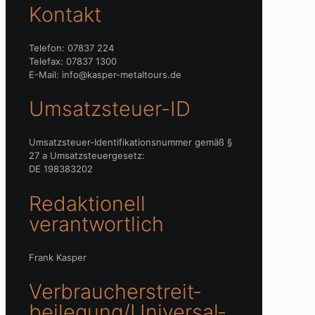
Kontakt
Telefon: 07837 224
Telefax: 07837 1300
E-Mail: info@kasper-metaltours.de
Umsatzsteuer-ID
Umsatzsteuer-Identifikationsnummer gemäß §
27 a Umsatzsteuergesetz:
DE 198383202
Redaktionell
verantwortlich
Frank Kasper
Verbraucher­streit­
beilegung/Universal­