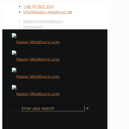
+49 (0)7837 224
info@kasper-metaltours.de
Datenschutzerklärung
Impressum
✕